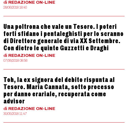
di
REDAZIONE
ON-LINE
28/06/2018 18:40
Una poltrona che vale un Tesoro. I poteri
forti sfidano i pentaleghisti per lo scranno
di Direttore generale di via XX Settembre.
Con dietro le quinte Guzzetti e Draghi
di
REDAZIONE
ON-LINE
07/06/2018 08:56
Toh, la ex signora del debito rispunta al
Tesoro. Maria Cannata, sotto processo
per danno erariale, recuperata come
advisor
di
REDAZIONE
ON-LINE
30/05/2018 11:47