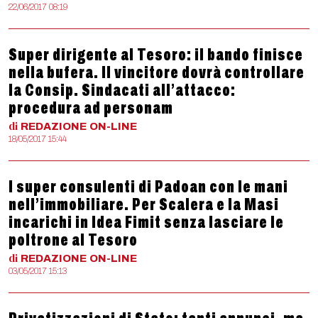
22/06/2017 08:19
Super dirigente al Tesoro: il bando finisce
nella bufera. Il vincitore dovrà controllare
la Consip. Sindacati all’attacco:
procedura ad personam
di
REDAZIONE
ON-LINE
18/05/2017 15:44
I super consulenti di Padoan con le mani
nell’immobiliare. Per Scalera e la Masi
incarichi in Idea Fimit senza lasciare le
poltrone al Tesoro
di
REDAZIONE
ON-LINE
03/05/2017 15:13