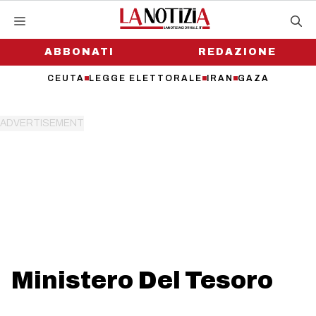
Vai
al
contenuto
ABBONATI
REDAZIONE
CEUTA
LEGGE ELETTORALE
IRAN
GAZA
Ministero Del Tesoro