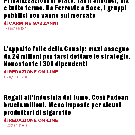
Privatizzazioni di Stato: tanti annunci, ma
è tutto fermo. Da Ferrovie a Sace, i gruppi
pubblici non vanno sul mercato
di
CARMINE
GAZZANNI
27/05/2016 18:12
L’appalto folle della Consip: maxi assegno
da 24 milioni per farsi dettare le strategie.
Nonostante i 300 dipendenti
di
REDAZIONE
ON-LINE
13/04/2016 17:16
Regali all’industria del fumo. Così Padoan
brucia milioni. Meno imposte per alcuni
produttori di sigarette
di
REDAZIONE
ON-LINE
24/03/2016 18:00