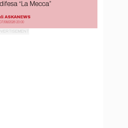
difesa “La Mecca”
di
ASKANEWS
07/08/2026 20:00