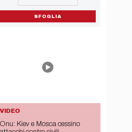
SFOGLIA
VIDEO
Onu: Kiev e Mosca cessino
attacchi contro civili