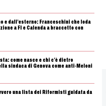
no e dall’esterno: Franceschini che loda
Azione a FI e Calenda a braccetto con
ista: come nasce e chi c’è dietro
della sindaca di Genova come anti-Meloni
vvero una lista dei Riformisti guidata da