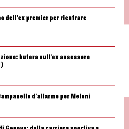
ano dell’ex premier per rientrare
uzione: bufera sull’ex assessore
I)
 Campanello d’allarme per Meloni
 di Genova: dalla carriera sportiva a