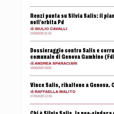
Renzi punta su Silvia Salis: il pi
nell’orbita Pd
di
GIULIO
CAVALLI
19/09/2025 21:46
Dossieraggio contro Salis e corr
comunale di Genova Gambino (Fd
di
ANDREA
SPARACIARI
18/06/2025 08:29
Vince Salis, ribaltone a Genova.
di
RAFFAELLA
MALITO
27/05/2025 12:39
Chi è Silvia Salis, la neo-sindaca