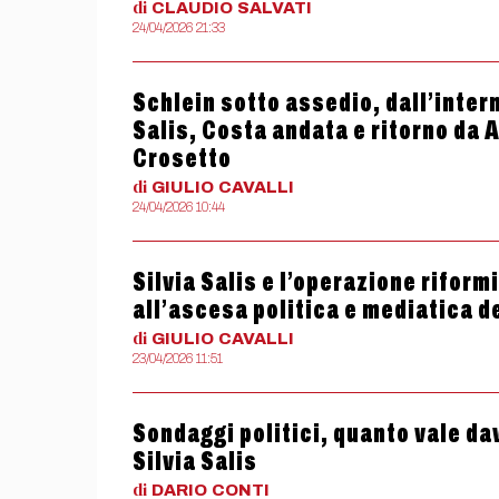
di
CLAUDIO
SALVATI
24/04/2026 21:33
Schlein sotto assedio, dall’inter
Salis, Costa andata e ritorno da 
Crosetto
di
GIULIO
CAVALLI
24/04/2026 10:44
Silvia Salis e l’operazione riform
all’ascesa politica e mediatica 
di
GIULIO
CAVALLI
23/04/2026 11:51
Sondaggi politici, quanto vale da
Silvia Salis
di
DARIO
CONTI