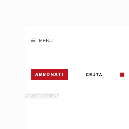
Vai
al
MENU
contenuto
ABBONATI
CEUTA