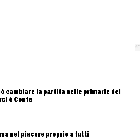
ò cambiare la partita nelle primarie del
rci è Conte
ma nel piacere proprio a tutti