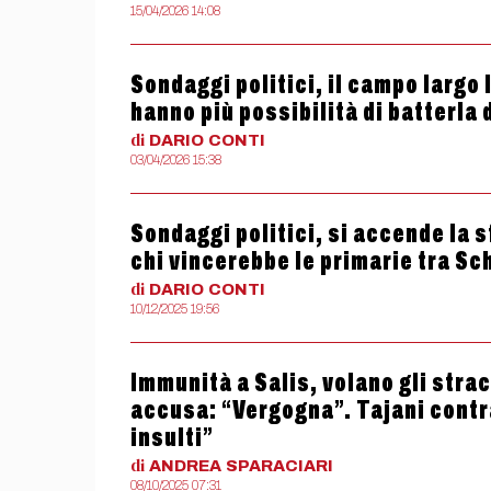
15/04/2026 14:08
Sondaggi politici, il campo largo 
hanno più possibilità di batterla 
di
DARIO
CONTI
03/04/2026 15:38
Sondaggi politici, si accende la s
chi vincerebbe le primarie tra Sch
di
DARIO
CONTI
10/12/2025 19:56
Immunità a Salis, volano gli stracc
accusa: “Vergogna”. Tajani contr
insulti”
di
ANDREA
SPARACIARI
08/10/2025 07:31