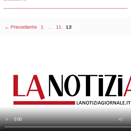
Pagina
Pagina
Pagina
←
Precedente
1
…
11
12