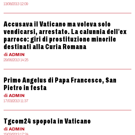
13/08/2013 12:09
Accusava il Vaticano ma voleva solo
vendicarsi, arrestato. La calunnia dell’ex
parroco: giri di prostituzione minorile
destinati alla Curia Romana
di
ADMIN
29/06/2013 14:25
Primo Angelus di Papa Francesco, San
Pietro in festa
di
ADMIN
17/03/2013 11:37
Tgcom24 spopola in Vaticano
di
ADMIN
15/03/2013 17:24