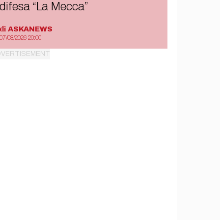
difesa “La Mecca”
di
ASKANEWS
07/08/2026 20:00