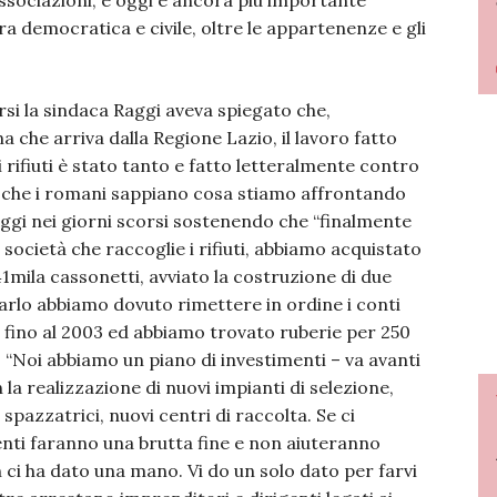
 associazioni, e oggi è ancora più importante
a democratica e civile, oltre le appartenenze e gli
i la sindaca Raggi aveva spiegato che,
 che arriva dalla Regione Lazio, il lavoro fatto
i rifiuti è stato tanto e fatto letteralmente contro
to che i romani sappiano cosa stiamo affrontando
aggi nei giorni scorsi sostenendo che “finalmente
ocietà che raccoglie i rifiuti, abbiamo acquistato
1mila cassonetti, avviato la costruzione di due
arlo abbiamo dovuto rimettere in ordine i conti
ro fino al 2003 ed abbiamo trovato ruberie per 250
i”. “Noi abbiamo un piano di investimenti – va avanti
n la realizzazione di nuovi impianti di selezione,
spazzatrici, nuovi centri di raccolta. Se ci
nti faranno una brutta fine e non aiuteranno
 ci ha dato una mano. Vi do un solo dato per farvi