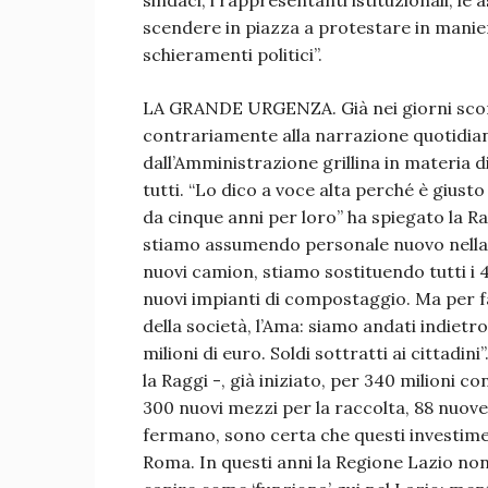
sindaci, i rappresentanti istituzionali, le
scendere in piazza a protestare in manier
schieramenti politici”.
LA GRANDE URGENZA. Già nei giorni scors
contrariamente alla narrazione quotidiana
dall’Amministrazione grillina in materia d
tutti. “Lo dico a voce alta perché è gius
da cinque anni per loro” ha spiegato la R
stiamo assumendo personale nuovo nella s
nuovi camion, stiamo sostituendo tutti i 4
nuovi impianti di compostaggio. Ma per f
della società, l’Ama: siamo andati indiet
milioni di euro. Soldi sottratti ai cittadin
la Raggi -, già iniziato, per 340 milioni co
300 nuovi mezzi per la raccolta, 88 nuove 
fermano, sono certa che questi investime
Roma. In questi anni la Regione Lazio non