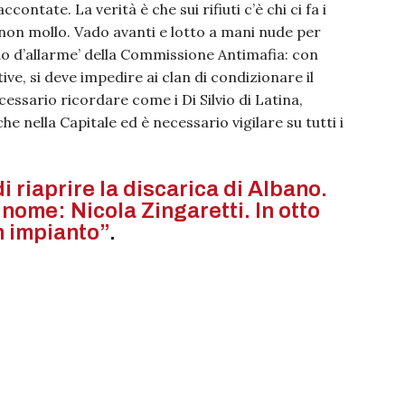
ntate. La verità è che sui rifiuti c’è chi ci fa i
Io non mollo. Vado avanti e lotto a mani nude per
rido d’allarme’ della Commissione Antimafia: con
ive, si deve impedire ai clan di condizionare il
essario ricordare come i Di Silvio di Latina,
 nella Capitale ed è necessario vigilare su tutti i
i riaprire la discarica di Albano.
n nome: Nicola Zingaretti. In otto
 impianto”
.