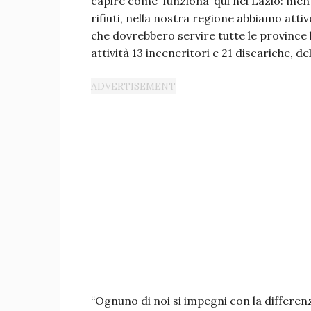
capire come ‘funziona’ qui nel Lazio: ment
rifiuti, nella nostra regione abbiamo attiv
che dovrebbero servire tutte le province l
attività 13 inceneritori e 21 discariche, de
“Ognuno di noi si impegni con la differen