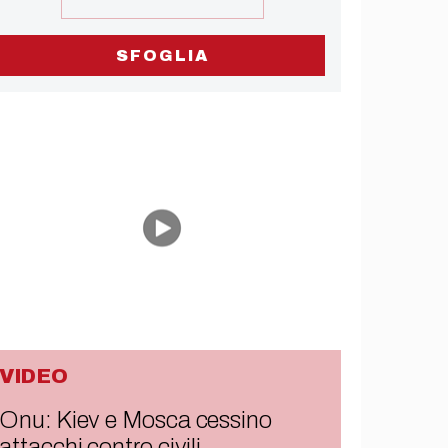
SFOGLIA
VIDEO
Onu: Kiev e Mosca cessino
attacchi contro civili