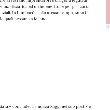
re arrestano imprenditori e dirigenti legati ai
e una discarica ed un inceneritore per gli scarti
aziali. In Lombardia, allo stesso tempo, sono in
lle quali nessuna a Milano”.
ziata – conclude la sindaca Raggi nel suo post – e