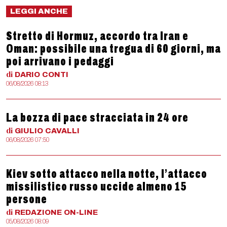
LEGGI ANCHE
Stretto di Hormuz, accordo tra Iran e
Oman: possibile una tregua di 60 giorni, ma
poi arrivano i pedaggi
di
DARIO
CONTI
06/08/2026 08:13
La bozza di pace stracciata in 24 ore
di
GIULIO
CAVALLI
06/08/2026 07:50
Kiev sotto attacco nella notte, l’attacco
missilistico russo uccide almeno 15
persone
di
REDAZIONE
ON-LINE
05/08/2026 08:09