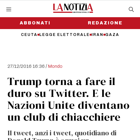
Vai
al
contenuto
ABBONATI
REDAZIONE
CEUTA
LEGGE ELETTORALE
IRAN
GAZA
/
27/12/2016 16:36
Mondo
Trump torna a fare il
duro su Twitter. E le
Nazioni Unite diventano
un club di chiacchiere
Il tweet, anzi i tweet, quotidiano di