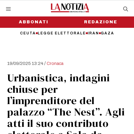
Vai
al
contenuto
ABBONATI
REDAZIONE
CEUTA
LEGGE ELETTORALE
IRAN
GAZA
/
19/09/2025 13:24
Cronaca
Urbanistica, indagini
chiuse per
l’imprenditore del
palazzo “The Nest”. Agli
atti il suo contributo