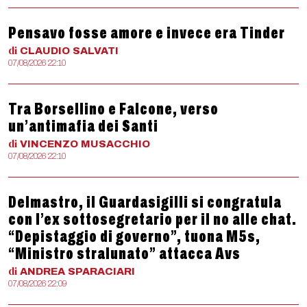
Pensavo fosse amore e invece era Tinder
di
CLAUDIO
SALVATI
07/08/2026 22:10
Tra Borsellino e Falcone, verso
un’antimafia dei Santi
di
VINCENZO
MUSACCHIO
07/08/2026 22:10
Delmastro, il Guardasigilli si congratula
con l’ex sottosegretario per il no alle chat.
“Depistaggio di governo”, tuona M5s,
“Ministro stralunato” attacca Avs
di
ANDREA
SPARACIARI
07/08/2026 22:09