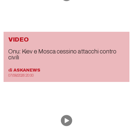
VIDEO
Onu: Kiev e Mosca cessino attacchi contro
civili
di
ASKANEWS
07/08/2026 20:00