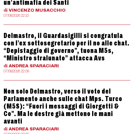
un’antimafia dei Santi
di
VINCENZO
MUSACCHIO
07/08/2026 22:10
Delmastro, il Guardasigilli si congratula
con l’ex sottosegretario per il no alle chat.
“Depistaggio di governo”, tuona M5s,
“Ministro stralunato” attacca Avs
di
ANDREA
SPARACIARI
07/08/2026 22:09
Non solo Delmastro, verso il voto del
Parlamento anche sulle chat Mps. Turco
(M5S): “Fuori i messaggi di Giorgetti &
Co”. Ma le destre già mettono le mani
avanti
di
ANDREA
SPARACIARI