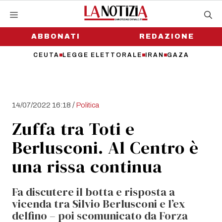
Vai
al
contenuto
ABBONATI
REDAZIONE
CEUTA
LEGGE ELETTORALE
IRAN
GAZA
/
14/07/2022 16:18
Politica
Zuffa tra Toti e
Berlusconi. Al Centro è
una rissa continua
Fa discutere il botta e risposta a
vicenda tra Silvio Berlusconi e l’ex
delfino – poi scomunicato da Forza