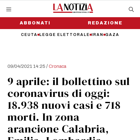
Vai
al
contenuto
ABBONATI
REDAZIONE
CEUTA
LEGGE ELETTORALE
IRAN
GAZA
/
09/04/2021 14:25
Cronaca
9 aprile: il bollettino sul
coronavirus di oggi:
18.938 nuovi casi e 718
morti. In zona
arancione Calabria,