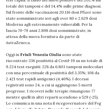
test rapidi. Il tasso dei nuovi positivi è del 5,02% sul
totale dei tamponi e del 14,4% sulle prime diagnosi.
Sul fronte delle vaccinazioni 20.116 dosi Pfizer sono
state somministrate ieri agli over 80 e 2.629 dosi
Moderna agli estremamente vulnerabili. Per la
fascia 70-79 anni 2.898 dosi somministrate, in
attesa della nuova fornitura da parte di
AstraZeneca.
Oggi in
Friuli Venezia Giulia
sono state
riscontrate 336 positività al Covid-19 su un totale di
9.224 test eseguiti: 228 da 6.803 tamponi molecolari
con una percentuale di positività del 3,35%; 108 da
2.421 test rapidi antigenici (4,46%). I decessi
registrati sono 24, a cui si aggiungono 5 morti
pregresse. I ricoveri nelle terapie rimangono 77
mentre quelli in altri reparti scendono a 529 (-25).
Lo comunica in una nota il vicegovernatore del Fvg