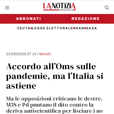
Vai
al
contenuto
ABBONATI
REDAZIONE
CEUTA
LEGGE ELETTORALE
IRAN
GAZA
/
21/05/2025 07:14
Mondo
Accordo all’Oms sulle
pandemie, ma l’Italia si
astiene
Ma le opposizioni criticano le destre.
M5S e Pd puntano il dito contro la
deriva antiscientifica per lisciare i no