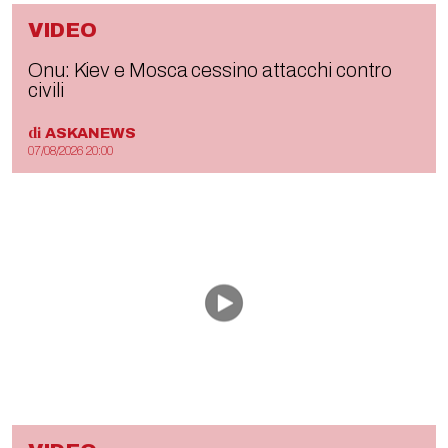
VIDEO
Onu: Kiev e Mosca cessino attacchi contro
civili
di
ASKANEWS
07/08/2026 20:00