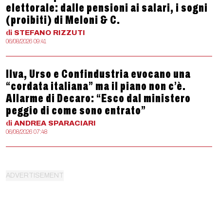
elettorale: dalle pensioni ai salari, i sogni
(proibiti) di Meloni & C.
di
STEFANO
RIZZUTI
06/08/2026 09:41
Ilva, Urso e Confindustria evocano una
“cordata italiana” ma il piano non c’è.
Allarme di Decaro: “Esco dal ministero
peggio di come sono entrato”
di
ANDREA
SPARACIARI
06/08/2026 07:48