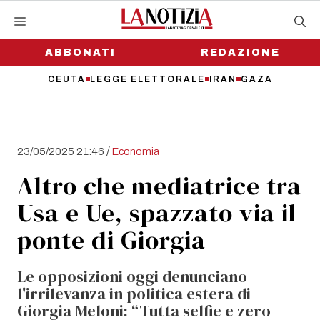
Vai
al
contenuto
ABBONATI
REDAZIONE
CEUTA
LEGGE ELETTORALE
IRAN
GAZA
/
23/05/2025 21:46
Economia
Altro che mediatrice tra
Usa e Ue, spazzato via il
ponte di Giorgia
Le opposizioni oggi denunciano
l'irrilevanza in politica estera di
Giorgia Meloni: “Tutta selfie e zero