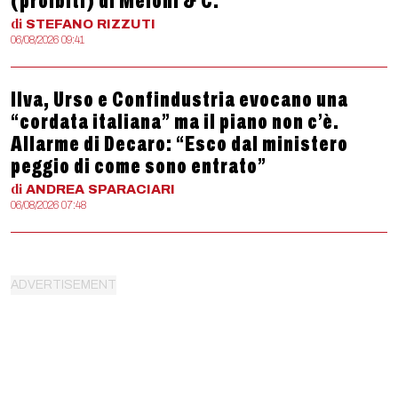
(proibiti) di Meloni & C.
di
STEFANO
RIZZUTI
06/08/2026 09:41
Ilva, Urso e Confindustria evocano una
“cordata italiana” ma il piano non c’è.
Allarme di Decaro: “Esco dal ministero
peggio di come sono entrato”
di
ANDREA
SPARACIARI
06/08/2026 07:48