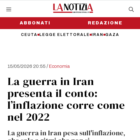
Vai
al
contenuto
ABBONATI
REDAZIONE
CEUTA
LEGGE ELETTORALE
IRAN
GAZA
/
15/05/2026 20:55
Economia
La guerra in Iran
presenta il conto:
l’inflazione corre come
nel 2022
La guerra in Iran pesa sull'inflazione,