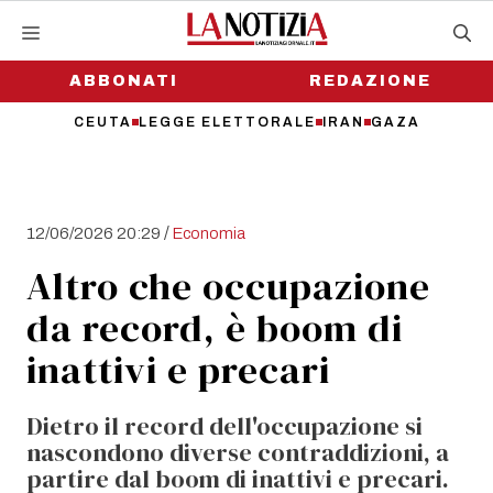
Vai
al
contenuto
ABBONATI
REDAZIONE
CEUTA
LEGGE ELETTORALE
IRAN
GAZA
/
12/06/2026 20:29
Economia
Altro che occupazione
da record, è boom di
inattivi e precari
Dietro il record dell'occupazione si
nascondono diverse contraddizioni, a
partire dal boom di inattivi e precari.