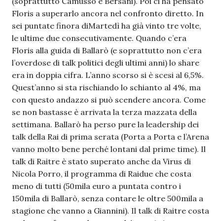
(soprattutto Camusso e Bersani). Poi ci ha pensato
Floris a superarlo ancora nel confronto diretto. In
sei puntate finora diMartedì ha già vinto tre volte,
le ultime due consecutivamente. Quando c’era
Floris alla guida di Ballarò (e soprattutto non c’era
l’overdose di talk politici degli ultimi anni) lo share
era in doppia cifra. L’anno scorso si è scesi al 6,5%.
Quest’anno si sta rischiando lo schianto al 4%, ma
con questo andazzo si può scendere ancora. Come
se non bastasse è arrivata la terza mazzata della
settimana. Ballarò ha perso pure la leadership dei
talk della Rai di prima serata (Porta a Porta e l’Arena
vanno molto bene perché lontani dal prime time). Il
talk di Raitre è stato superato anche da Virus di
Nicola Porro, il programma di Raidue che costa
meno di tutti (50mila euro a puntata contro i
150mila di Ballarò, senza contare le oltre 500mila a
stagione che vanno a Giannini). Il talk di Raitre costa