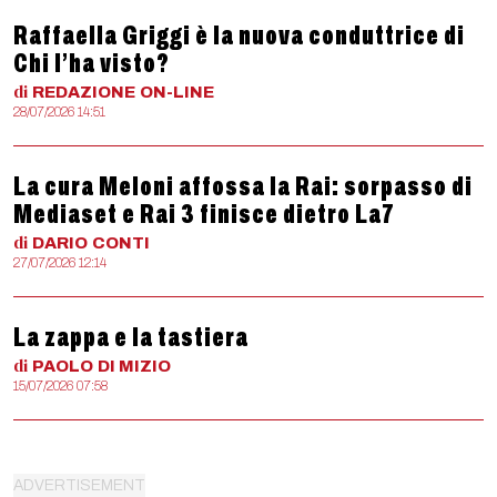
Raffaella Griggi è la nuova conduttrice di
Chi l’ha visto?
di
REDAZIONE
ON-LINE
28/07/2026 14:51
La cura Meloni affossa la Rai: sorpasso di
Mediaset e Rai 3 finisce dietro La7
di
DARIO
CONTI
27/07/2026 12:14
La zappa e la tastiera
di
PAOLO
DI MIZIO
15/07/2026 07:58