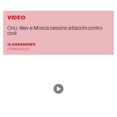
VIDEO
Onu: Kiev e Mosca cessino attacchi contro
civili
di
ASKANEWS
07/08/2026 20:00