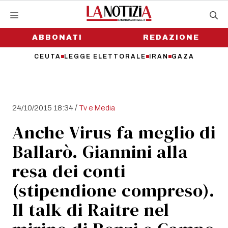
Vai
al
contenuto
ABBONATI
REDAZIONE
CEUTA
LEGGE ELETTORALE
IRAN
GAZA
/
24/10/2015 18:34
Tv e Media
Anche Virus fa meglio di
Ballarò. Giannini alla
resa dei conti
(stipendione compreso).
Il talk di Raitre nel