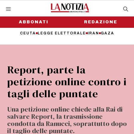
Vai
al
contenuto
ABBONATI
REDAZIONE
CEUTA
LEGGE ELETTORALE
IRAN
GAZA
Report, parte la
petizione online contro i
tagli delle puntate
Una petizione online chiede alla Rai di
salvare Report, la trasmissione
condotta da Ranucci, soprattutto dopo
il taglio delle puntate.