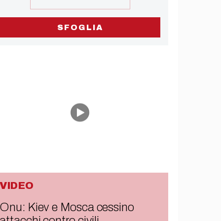
SFOGLIA
VIDEO
Onu: Kiev e Mosca cessino
attacchi contro civili