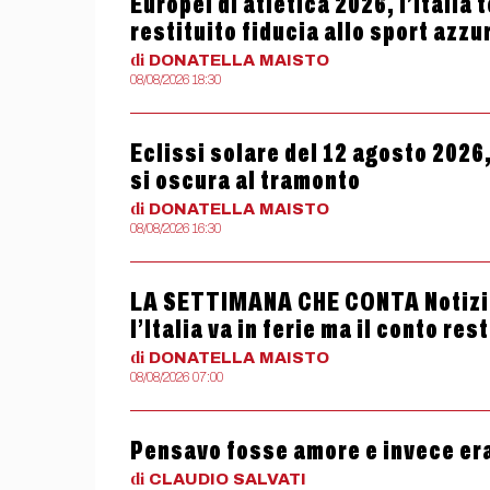
Europei di atletica 2026, l’Italia 
restituito fiducia allo sport azzu
di
DONATELLA
MAISTO
08/08/2026 18:30
Eclissi solare del 12 agosto 2026,
si oscura al tramonto
di
DONATELLA
MAISTO
08/08/2026 16:30
LA SETTIMANA CHE CONTA Notizie
l’Italia va in ferie ma il conto res
di
DONATELLA
MAISTO
08/08/2026 07:00
Pensavo fosse amore e invece er
di
CLAUDIO
SALVATI