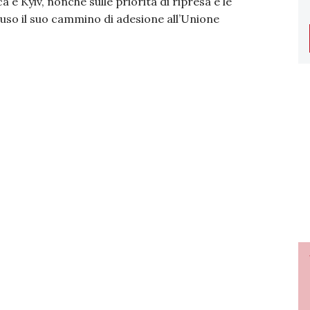
e Kyiv, nonché sulle priorità di ripresa e le
cluso il suo cammino di adesione all’Unione