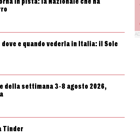
torna in pista: la Nazionale che ha
rro
 dove e quando vederla in Italia: il Sole
 della settimana 3-8 agosto 2026,
ta
a Tinder