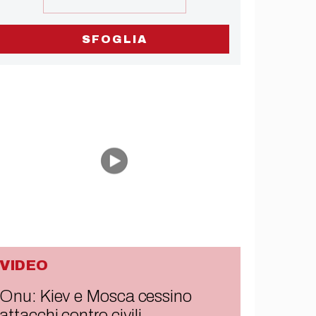
SFOGLIA
VIDEO
Onu: Kiev e Mosca cessino
attacchi contro civili