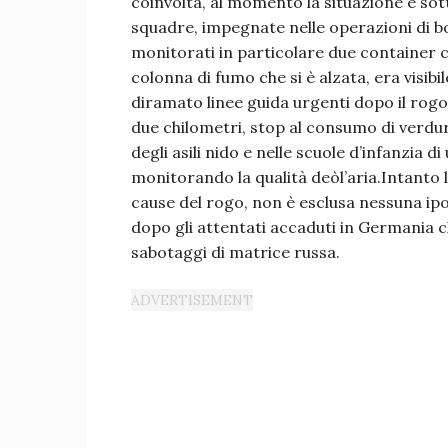
coinvolta, al momento la situazione è sott
squadre, impegnate nelle operazioni di bo
monitorati in particolare due container 
colonna di fumo che si è alzata, era visib
diramato linee guida urgenti dopo il rogo
due chilometri, stop al consumo di verdura
degli asili nido e nelle scuole d’infanzia di
monitorando la qualità deòl’aria.Intanto 
cause del rogo, non è esclusa nessuna ipot
dopo gli attentati accaduti in Germania c
sabotaggi di matrice russa.