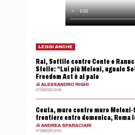
LEGGI ANCHE
Rai, Sottile contro Conte e Ranucc
Stelle: “Lui più Meloni, uguale So
Freedom Act è al palo
di
ALESSANDRO
RIGHI
07/08/2026 19:48
Ceuta, muro contro muro Meloni-S
frontiere entro domenica, Roma le
di
ANDREA
SPARACIARI
07/08/2026 16:54