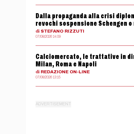
Dalla propaganda alla crisi diplom
revochi sospensione Schengen o
di
STEFANO
RIZZUTI
07/08/2026 14:09
Calciomercato, le trattative in dir
Milan, Roma e Napoli
di
REDAZIONE
ON-LINE
07/08/2026 13:15