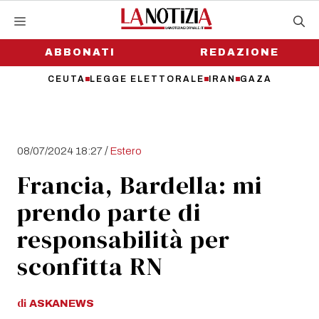
Vai
al
contenuto
ABBONATI
REDAZIONE
CEUTA
LEGGE ELETTORALE
IRAN
GAZA
/
08/07/2024 18:27
Estero
Francia, Bardella: mi
prendo parte di
responsabilità per
sconfitta RN
di
ASKANEWS