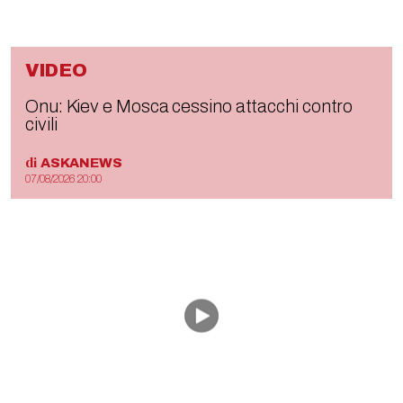
VIDEO
Onu: Kiev e Mosca cessino attacchi contro
civili
di
ASKANEWS
07/08/2026 20:00