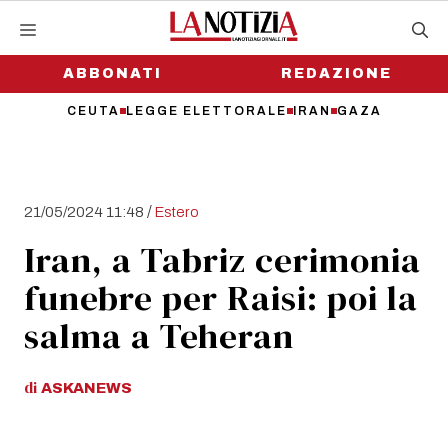
Vai
al
contenuto
ABBONATI
REDAZIONE
CEUTA
LEGGE ELETTORALE
IRAN
GAZA
/
21/05/2024 11:48
Estero
Iran, a Tabriz cerimonia
funebre per Raisi: poi la
salma a Teheran
di
ASKANEWS