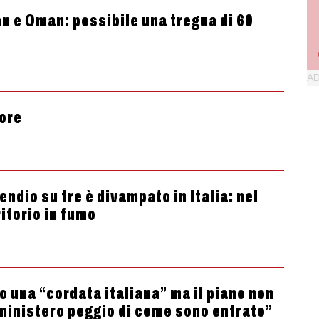
an e Oman: possibile una tregua di 60
 ore
ndio su tre è divampato in Italia: nel
itorio in fumo
o una “cordata italiana” ma il piano non
 ministero peggio di come sono entrato”