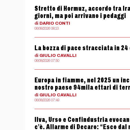
Stretto di Hormuz, accordo tra Ir
giorni, ma poi arrivano i pedaggi
di
DARIO
CONTI
06/08/2026 08:13
La bozza di pace stracciata in 24
di
GIULIO
CAVALLI
06/08/2026 07:50
Europa in fiamme, nel 2025 un ince
nostro paese 94mila ettari di terr
di
GIULIO
CAVALLI
06/08/2026 07:49
Ilva, Urso e Confindustria evocan
c’è. Allarme di Decaro: “Esco dal