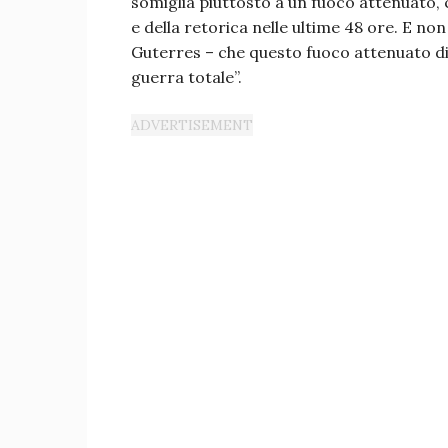
somiglia piuttosto a un fuoco attenuato, 
e della retorica nelle ultime 48 ore. E no
Guterres – che questo fuoco attenuato div
guerra totale”.