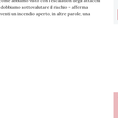
come abbiamo visto con l’escalation degli attacchi
n dobbiamo sottovalutare il rischio – afferma
enti un incendio aperto, in altre parole, una