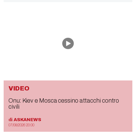
VIDEO
Onu: Kiev e Mosca cessino attacchi contro
civili
di
ASKANEWS
07/08/2026 20:00