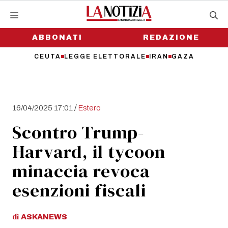
Vai
al
contenuto
ABBONATI
REDAZIONE
CEUTA
LEGGE ELETTORALE
IRAN
GAZA
/
16/04/2025 17:01
Estero
Scontro Trump-
Harvard, il tycoon
minaccia revoca
esenzioni fiscali
di
ASKANEWS