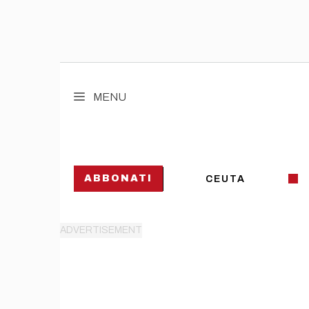
Vai
al
MENU
contenuto
ABBONATI
CEUTA