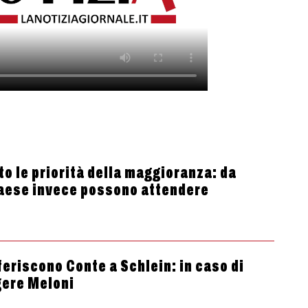
to le priorità della maggioranza: da
Paese invece possono attendere
eferiscono Conte a Schlein: in caso di
gere Meloni