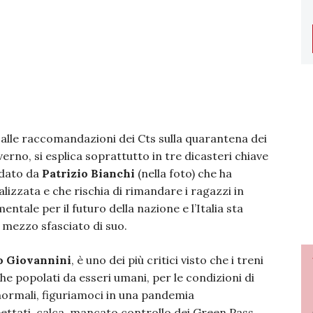
 alle raccomandazioni dei Cts sulla quarantena dei
verno, si esplica soprattutto in tre dicasteri chiave
idato da
Patrizio Bianchi
(nella foto) che ha
izzata e che rischia di rimandare i ragazzi in
entale per il futuro della nazione e l’Italia sta
à mezzo sfasciato di suo.
o Giovannini
, è uno dei più critici visto che i treni
he popolati da esseri umani, per le condizioni di
 normali, figuriamoci in una pandemia
ettati, calca, mancato controllo dei Green Pass