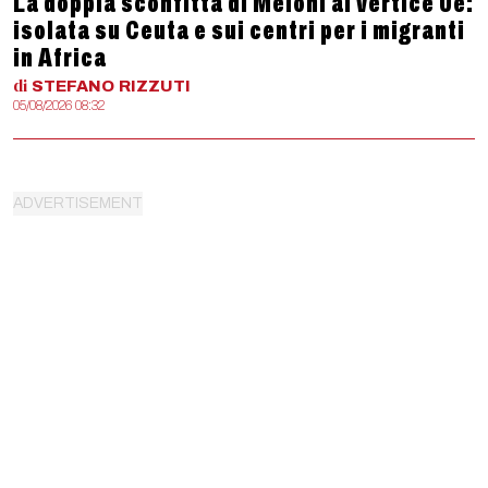
La doppia sconfitta di Meloni al vertice Ue:
isolata su Ceuta e sui centri per i migranti
in Africa
di
STEFANO
RIZZUTI
05/08/2026 08:32