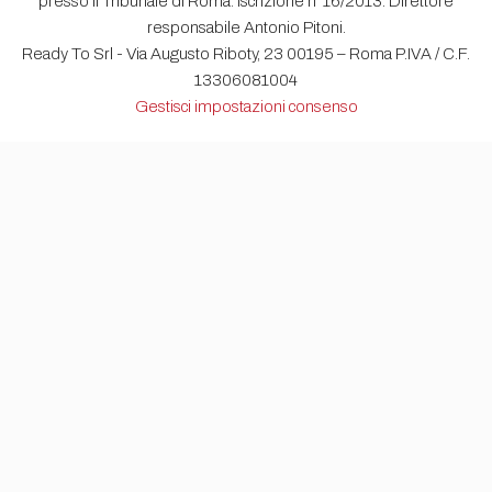
presso il Tribunale di Roma. Iscrizione n°16/2013. Direttore
responsabile Antonio Pitoni.
Ready To Srl - Via Augusto Riboty, 23 00195 – Roma P.IVA / C.F.
13306081004
Gestisci impostazioni consenso