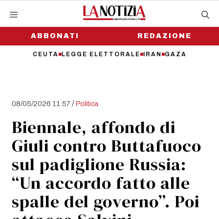
Vai
al
contenuto
ABBONATI
REDAZIONE
CEUTA
LEGGE ELETTORALE
IRAN
GAZA
/
08/05/2026 11:57
Politica
Biennale, affondo di
Giuli contro Buttafuoco
sul padiglione Russia:
“Un accordo fatto alle
spalle del governo”. Poi