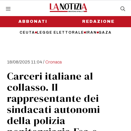
Vai
al
contenuto
ABBONATI
REDAZIONE
CEUTA
LEGGE ELETTORALE
IRAN
GAZA
/
18/08/2025 11:04
Cronaca
Carceri italiane al
collasso. Il
rappresentante dei
sindacati autonomi
della polizia