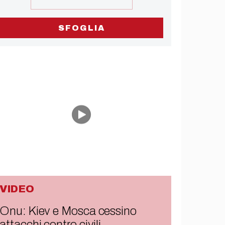
SFOGLIA
VIDEO
Onu: Kiev e Mosca cessino
attacchi contro civili