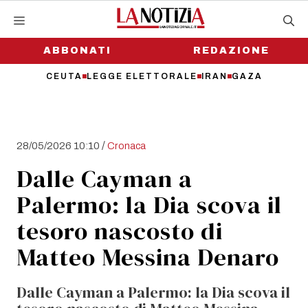
Vai
al
contenuto
ABBONATI
REDAZIONE
CEUTA
LEGGE ELETTORALE
IRAN
GAZA
/
28/05/2026 10:10
Cronaca
Dalle Cayman a
Palermo: la Dia scova il
tesoro nascosto di
Matteo Messina Denaro
Dalle Cayman a Palermo: la Dia scova il