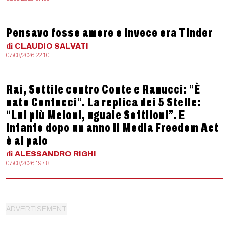
Pensavo fosse amore e invece era Tinder
di
CLAUDIO
SALVATI
07/08/2026 22:10
Rai, Sottile contro Conte e Ranucci: “È
nato Contucci”. La replica dei 5 Stelle:
“Lui più Meloni, uguale Sottiloni”. E
intanto dopo un anno il Media Freedom Act
è al palo
di
ALESSANDRO
RIGHI
07/08/2026 19:48