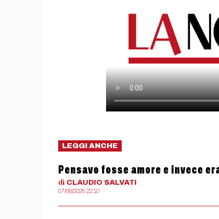
LEGGI ANCHE
Pensavo fosse amore e invece er
di
CLAUDIO
SALVATI
07/08/2026 22:10