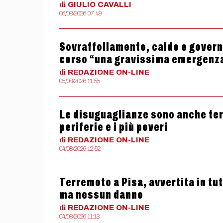
di
GIULIO
CAVALLI
06/08/2026 07:49
Sovraffollamento, caldo e governo
corso “una gravissima emergenz
di
REDAZIONE
ON-LINE
05/08/2026 11:55
Le disuguaglianze sono anche termi
periferie e i più poveri
di
REDAZIONE
ON-LINE
04/08/2026 12:52
Terremoto a Pisa, avvertita in tu
ma nessun danno
di
REDAZIONE
ON-LINE
04/08/2026 11:13