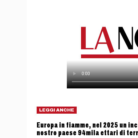
LEGGI ANCHE
Europa in fiamme, nel 2025 un ince
nostro paese 94mila ettari di terr