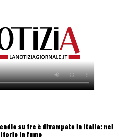
ndio su tre è divampato in Italia: nel
itorio in fumo