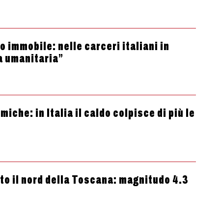
 immobile: nelle carceri italiani in
a umanitaria”
che: in Italia il caldo colpisce di più le
tto il nord della Toscana: magnitudo 4.3