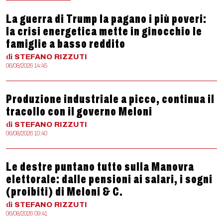
La guerra di Trump la pagano i più poveri:
la crisi energetica mette in ginocchio le
famiglie a basso reddito
di
STEFANO
RIZZUTI
06/08/2026 14:45
Produzione industriale a picco, continua il
tracollo con il governo Meloni
di
STEFANO
RIZZUTI
06/08/2026 10:40
Le destre puntano tutto sulla Manovra
elettorale: dalle pensioni ai salari, i sogni
(proibiti) di Meloni & C.
di
STEFANO
RIZZUTI
06/08/2026 09:41