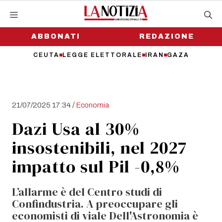
Vai
al
contenuto
ABBONATI
REDAZIONE
CEUTA
LEGGE ELETTORALE
IRAN
GAZA
/
21/07/2025 17:34
Economia
Dazi Usa al 30%
insostenibili, nel 2027
impatto sul Pil -0,8%
L’allarme è del Centro studi di
Confindustria. A preoccupare gli
economisti di viale Dell'Astronomia è