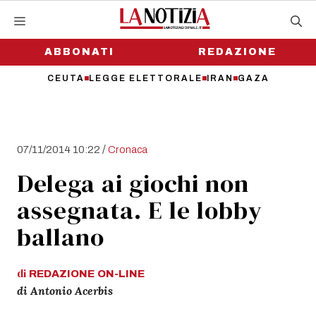
Vai
al
contenuto
ABBONATI
REDAZIONE
CEUTA
LEGGE ELETTORALE
IRAN
GAZA
/
07/11/2014 10:22
Cronaca
Delega ai giochi non
assegnata. E le lobby
ballano
di
REDAZIONE
ON-LINE
di Antonio Acerbis