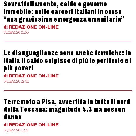
Sovraffollamento, caldo e governo
immobile: nelle carceri italiani in corso
“una gravissima emergenza umanitaria”
di
REDAZIONE
ON-LINE
05/08/2026 11:55
Le disuguaglianze sono anche termiche: in
Italia il caldo colpisce di più le periferie e i
più poveri
di
REDAZIONE
ON-LINE
04/08/2026 12:52
Terremoto a Pisa, avvertita in tutto il nord
della Toscana: magnitudo 4.3 ma nessun
danno
di
REDAZIONE
ON-LINE
04/08/2026 11:13