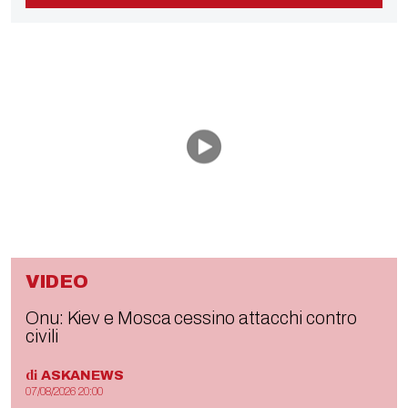
VIDEO
Onu: Kiev e Mosca cessino attacchi contro
civili
di
ASKANEWS
07/08/2026 20:00