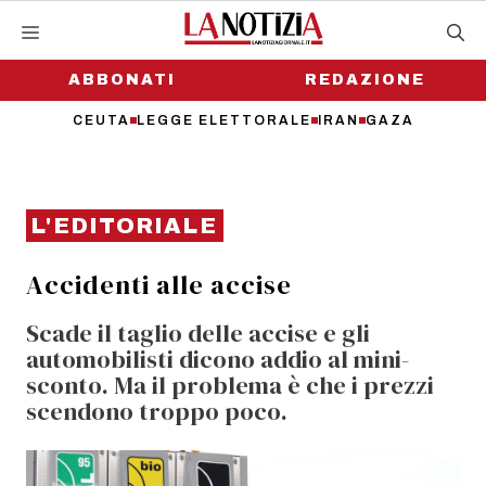
Vai
al
contenuto
ABBONATI
REDAZIONE
CEUTA
LEGGE ELETTORALE
IRAN
GAZA
L'EDITORIALE
Accidenti alle accise
Scade il taglio delle accise e gli
automobilisti dicono addio al mini-
sconto. Ma il problema è che i prezzi
scendono troppo poco.