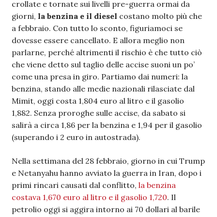
crollate e tornate sui livelli pre-guerra ormai da
giorni,
la benzina e il diesel
costano molto più che
a febbraio. Con tutto lo sconto, figuriamoci se
dovesse essere cancellato. E allora meglio non
parlarne, perché altrimenti il rischio è che tutto ciò
che viene detto sul taglio delle accise suoni un po’
come una presa in giro. Partiamo dai numeri: la
benzina, stando alle medie nazionali rilasciate dal
Mimit, oggi costa 1,804 euro al litro e il gasolio
1,882. Senza proroghe sulle accise, da sabato si
salirà a circa 1,86 per la benzina e 1,94 per il gasolio
(superando i 2 euro in autostrada).
Nella settimana del 28 febbraio, giorno in cui Trump
e Netanyahu hanno avviato la guerra in Iran, dopo i
primi rincari causati dal conflitto,
la benzina
costava 1,670 euro al litro e il gasolio 1,720
. Il
petrolio oggi si aggira intorno ai 70 dollari al barile