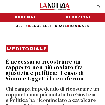
Vai
al
contenuto
ABBONATI
REDAZIONE
CEUTA
LEGGE ELETTORALE
IRAN
GAZA
L'EDITORIALE
È necessario ricostruire un
rapporto non più malato fra
giustizia e politica: il caso di
Simone Uggetti lo conferma
Chi campa impedendo di ricostruire un
rapporto non più malato tra Giustizia
e Politica ha ricominciato a cavalcare