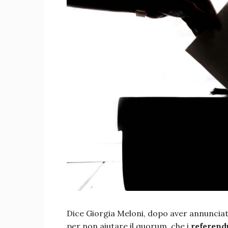
Dice Giorgia Meloni, dopo aver annunciat
per non aiutare il quorum, che i
referen