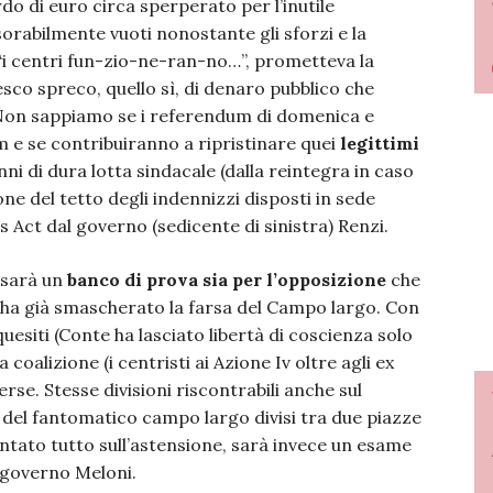
rdo di euro circa sperperato per l’inutile
sorabilmente vuoti nonostante gli sforzi e la
i centri fun-zio-ne-ran-no…”, prometteva la
sco spreco, quello sì, di denaro pubblico che
Non sappiamo se i referendum di domenica e
 e se contribuiranno a ripristinare quei
legittimi
i di dura lotta sindacale (dalla reintegra in caso
one del tetto degli indennizzi disposti in sede
bs Act dal governo (sedicente di sinistra) Renzi.
e sarà un
banco di prova sia per l’opposizione
che
a ha già smascherato la farsa del Campo largo. Con
quesiti (Conte ha lasciato libertà di coscienza solo
 coalizione (i centristi ai Azione Iv oltre agli ex
erse. Stesse divisioni riscontrabili anche sul
i del fantomatico campo largo divisi tra due piazze
untato tutto sull’astensione, sarà invece un esame
l governo Meloni.