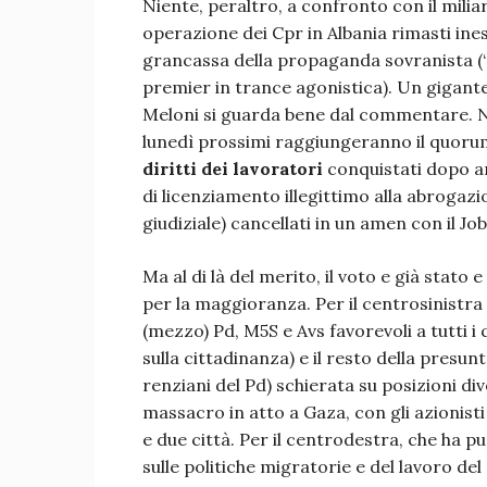
Niente, peraltro, a confronto con il milia
operazione dei Cpr in Albania rimasti ine
grancassa della propaganda sovranista (“
premier in trance agonistica). Un gigante
Meloni si guarda bene dal commentare. 
lunedì prossimi raggiungeranno il quorum
diritti dei lavoratori
conquistati dopo ann
di licenziamento illegittimo alla abrogazi
giudiziale) cancellati in un amen con il Jo
Ma al di là del merito, il voto e già stato 
per la maggioranza. Per il centrosinistr
(mezzo) Pd, M5S e Avs favorevoli a tutti i 
sulla cittadinanza) e il resto della presunta
renziani del Pd) schierata su posizioni div
massacro in atto a Gaza, con gli azionist
e due città. Per il centrodestra, che ha p
sulle politiche migratorie e del lavoro de