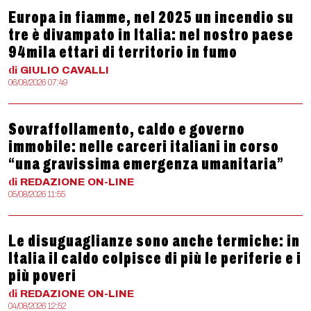
Europa in fiamme, nel 2025 un incendio su
tre è divampato in Italia: nel nostro paese
94mila ettari di territorio in fumo
di
GIULIO
CAVALLI
06/08/2026 07:49
Sovraffollamento, caldo e governo
immobile: nelle carceri italiani in corso
“una gravissima emergenza umanitaria”
di
REDAZIONE
ON-LINE
05/08/2026 11:55
Le disuguaglianze sono anche termiche: in
Italia il caldo colpisce di più le periferie e i
più poveri
di
REDAZIONE
ON-LINE
04/08/2026 12:52