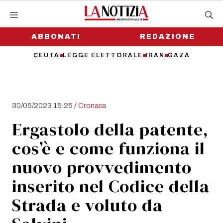
Vai
al
contenuto
ABBONATI
REDAZIONE
CEUTA
LEGGE ELETTORALE
IRAN
GAZA
/
30/05/2023 15:25
Cronaca
Ergastolo della patente,
cos’è e come funziona il
nuovo provvedimento
inserito nel Codice della
Strada e voluto da