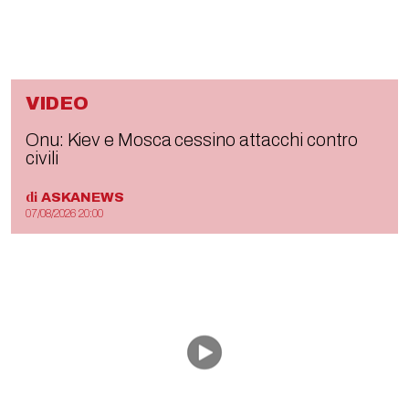
VIDEO
Onu: Kiev e Mosca cessino attacchi contro
civili
di
ASKANEWS
07/08/2026 20:00