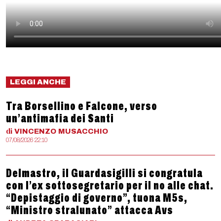
LEGGI ANCHE
Tra Borsellino e Falcone, verso
un’antimafia dei Santi
di
VINCENZO
MUSACCHIO
07/08/2026 22:10
Delmastro, il Guardasigilli si congratula
con l’ex sottosegretario per il no alle chat.
“Depistaggio di governo”, tuona M5s,
“Ministro stralunato” attacca Avs