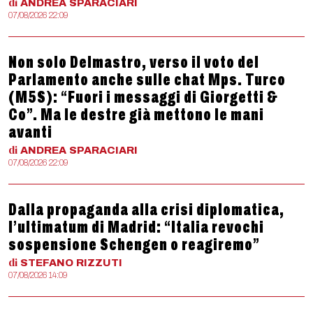
di
ANDREA
SPARACIARI
07/08/2026 22:09
Non solo Delmastro, verso il voto del
Parlamento anche sulle chat Mps. Turco
(M5S): “Fuori i messaggi di Giorgetti &
Co”. Ma le destre già mettono le mani
avanti
di
ANDREA
SPARACIARI
07/08/2026 22:09
Dalla propaganda alla crisi diplomatica,
l’ultimatum di Madrid: “Italia revochi
sospensione Schengen o reagiremo”
di
STEFANO
RIZZUTI
07/08/2026 14:09