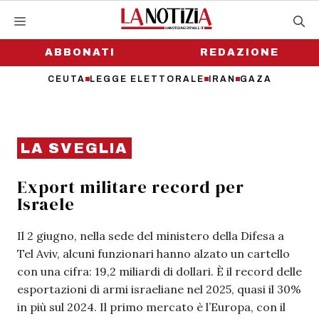
Vai
al
contenuto
ABBONATI
REDAZIONE
CEUTA
LEGGE ELETTORALE
IRAN
GAZA
LA SVEGLIA
Export militare record per
Israele
Il 2 giugno, nella sede del ministero della Difesa a
Tel Aviv, alcuni funzionari hanno alzato un cartello
con una cifra: 19,2 miliardi di dollari. È il record delle
esportazioni di armi israeliane nel 2025, quasi il 30%
in più sul 2024. Il primo mercato è l’Europa, con il