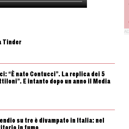
a Tinder
i: “È nato Contucci”. La replica dei 5
ttiloni”. E intanto dopo un anno il Media
ndio su tre è divampato in Italia: nel
itorio in fumo