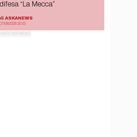
difesa “La Mecca”
di
ASKANEWS
07/08/2026 20:00