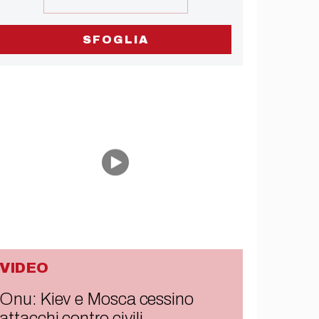
SFOGLIA
VIDEO
Onu: Kiev e Mosca cessino
attacchi contro civili