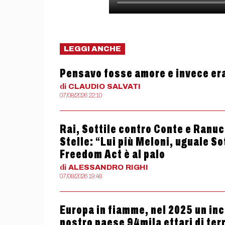
LEGGI ANCHE
Pensavo fosse amore e invece er
di
CLAUDIO
SALVATI
07/08/2026 22:10
Rai, Sottile contro Conte e Ranucc
Stelle: “Lui più Meloni, uguale So
Freedom Act è al palo
di
ALESSANDRO
RIGHI
07/08/2026 19:48
Europa in fiamme, nel 2025 un ince
nostro paese 94mila ettari di terr