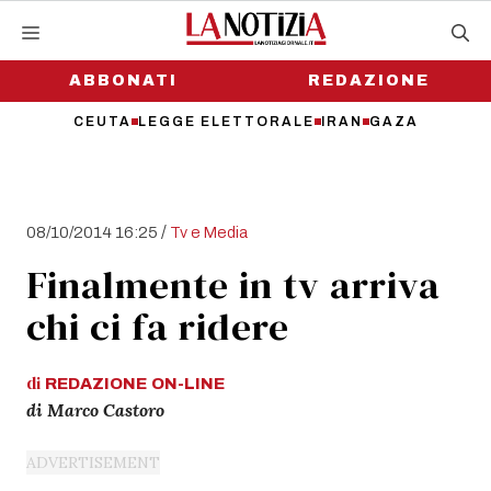
Vai
al
contenuto
ABBONATI
REDAZIONE
CEUTA
LEGGE ELETTORALE
IRAN
GAZA
/
08/10/2014 16:25
Tv e Media
Finalmente in tv arriva
chi ci fa ridere
di
REDAZIONE
ON-LINE
di Marco Castoro