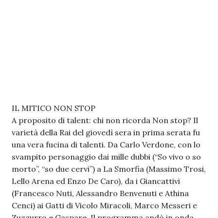
IL MITICO NON STOP
A proposito di talent: chi non ricorda Non stop? Il
varietà della Rai del giovedì sera in prima serata fu
una vera fucina di talenti. Da Carlo Verdone, con lo
svampito personaggio dai mille dubbi (“So vivo o so
morto”, “so due cervi”) a La Smorfia (Massimo Trosi,
Lello Arena ed Enzo De Caro), da i Giancattivi
(Francesco Nuti, Alessandro Benvenuti e Athina
Cenci) ai Gatti di Vicolo Miracoli, Marco Messeri e
Zuzzurro e Gaspare. Il programma andò in onda