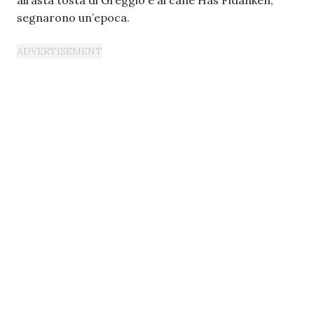
all’asta tosta di Greggio e al cane Has Fidanken,
segnarono un’epoca.