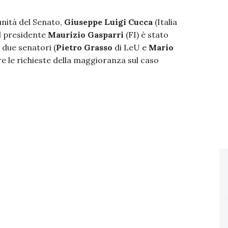
unità del Senato,
Giuseppe Luigi Cucca
(Italia
l presidente
Maurizio Gasparri
(FI) è stato
 due senatori (
Pietro Grasso
di LeU e
Mario
e le richieste della maggioranza sul caso