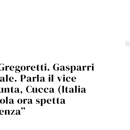
Gregoretti. Gasparri
le. Parla il vice
unta, Cucca (Italia
rola ora spetta
denza”