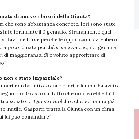
nato di nuovo i lavori della Giunta?
ioni che sono abbastanza concrete. Ieri sono state
o state formulate il 9 gennaio. Stranamente quel
n votazione forse perché le opposizioni avrebbero
ra preordinata perché si sapeva che, nei giorni a
i di maggioranza. Si è voluto approfittare di
o”.
so non è stato imparziale?
eri non ha fatto votare e ieri, e lunedì, ha avuto
impegno con Grasso sul fatto che non avrebbe fatto
altro senatore. Questo vuol dire che, se hanno già
e inutile. Gasparri tratta la Giunta con un clima
ui lui può comandare”.