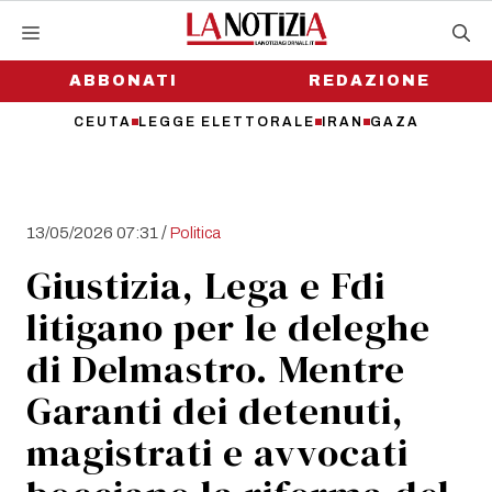
Vai
al
contenuto
ABBONATI
REDAZIONE
CEUTA
LEGGE ELETTORALE
IRAN
GAZA
/
13/05/2026 07:31
Politica
Giustizia, Lega e Fdi
litigano per le deleghe
di Delmastro. Mentre
Garanti dei detenuti,
magistrati e avvocati