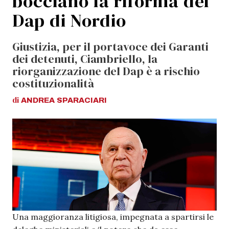
bocciano la riforma del
Dap di Nordio
Giustizia, per il portavoce dei Garanti
dei detenuti, Ciambriello, la
riorganizzazione del Dap è a rischio
costituzionalità
di
ANDREA
SPARACIARI
Una maggioranza litigiosa, impegnata a spartirsi le