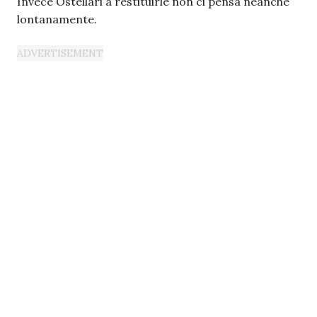
Invece Ostellari a restituirle non ci pensa neanche
lontanamente.