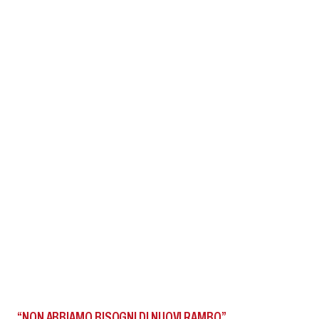
“NON ABBIAMO BISOGNI DI NUOVI RAMBO”