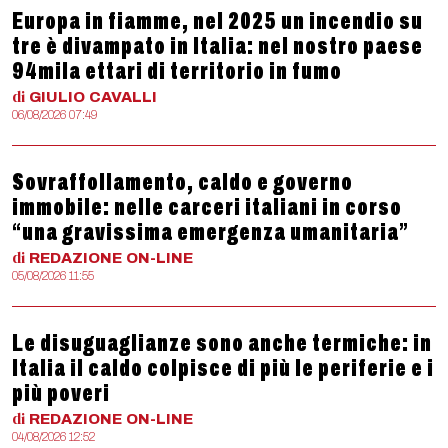
Europa in fiamme, nel 2025 un incendio su
tre è divampato in Italia: nel nostro paese
94mila ettari di territorio in fumo
di
GIULIO
CAVALLI
06/08/2026 07:49
Sovraffollamento, caldo e governo
immobile: nelle carceri italiani in corso
“una gravissima emergenza umanitaria”
di
REDAZIONE
ON-LINE
05/08/2026 11:55
Le disuguaglianze sono anche termiche: in
Italia il caldo colpisce di più le periferie e i
più poveri
di
REDAZIONE
ON-LINE
04/08/2026 12:52