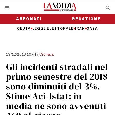
Vai
al
contenuto
ABBONATI
REDAZIONE
CEUTA
LEGGE ELETTORALE
IRAN
GAZA
/
19/12/2018 16:41
Cronaca
Gli incidenti stradali nel
primo semestre del 2018
sono diminuiti del 3%.
Stime Aci-Istat: in
media ne sono avvenuti