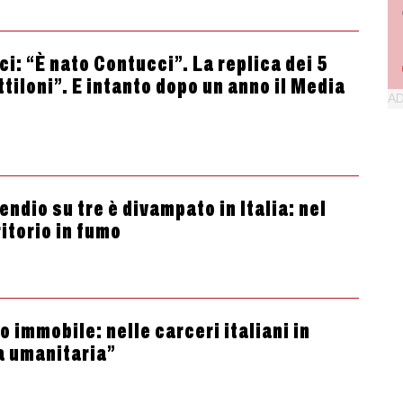
i: “È nato Contucci”. La replica dei 5
ttiloni”. E intanto dopo un anno il Media
ndio su tre è divampato in Italia: nel
itorio in fumo
 immobile: nelle carceri italiani in
a umanitaria”