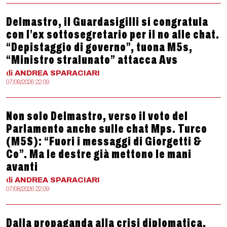
Delmastro, il Guardasigilli si congratula
con l’ex sottosegretario per il no alle chat.
“Depistaggio di governo”, tuona M5s,
“Ministro stralunato” attacca Avs
di
ANDREA
SPARACIARI
07/08/2026 22:09
Non solo Delmastro, verso il voto del
Parlamento anche sulle chat Mps. Turco
(M5S): “Fuori i messaggi di Giorgetti &
Co”. Ma le destre già mettono le mani
avanti
di
ANDREA
SPARACIARI
07/08/2026 22:09
Dalla propaganda alla crisi diplomatica,