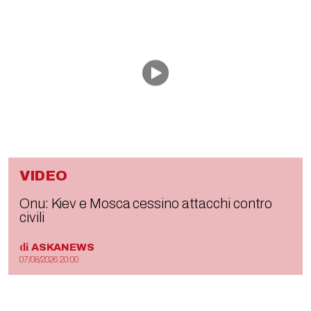
VIDEO
Onu: Kiev e Mosca cessino attacchi contro
civili
di
ASKANEWS
07/08/2026 20:00