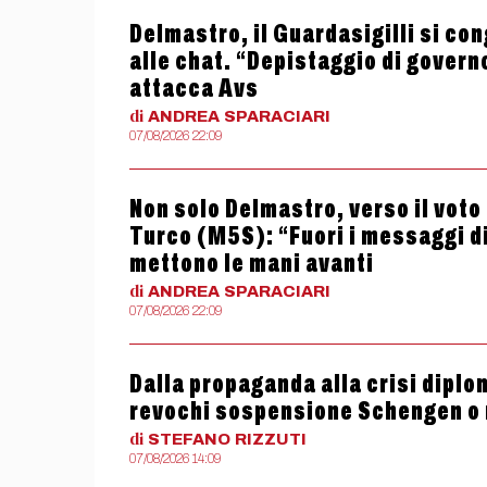
Delmastro, il Guardasigilli si con
alle chat. “Depistaggio di govern
attacca Avs
di
ANDREA
SPARACIARI
07/08/2026 22:09
Non solo Delmastro, verso il vot
Turco (M5S): “Fuori i messaggi di
mettono le mani avanti
di
ANDREA
SPARACIARI
07/08/2026 22:09
Dalla propaganda alla crisi diplom
revochi sospensione Schengen o
di
STEFANO
RIZZUTI
07/08/2026 14:09