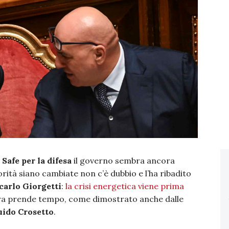
o
Safe per la difesa
il governo sembra ancora
orità siano cambiate non c’è dubbio e l’ha ribadito
carlo Giorgetti
:
la crisi energetica viene prima
 ora prende tempo, come dimostrato anche dalle
ido Crosetto
.