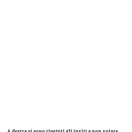
A destra si sono ripetuti gli inviti a non votare,