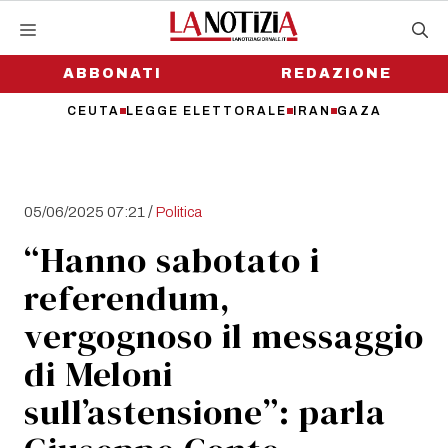
Vai
al
contenuto
ABBONATI
REDAZIONE
CEUTA
LEGGE ELETTORALE
IRAN
GAZA
/
05/06/2025 07:21
Politica
“Hanno sabotato i
referendum,
vergognoso il messaggio
di Meloni
sull’astensione”: parla