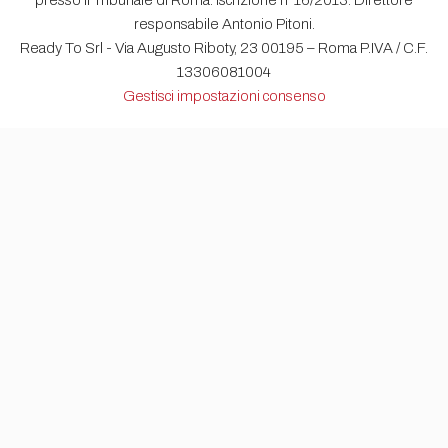
presso il Tribunale di Roma. Iscrizione n°16/2013. Direttore
responsabile Antonio Pitoni.
Ready To Srl - Via Augusto Riboty, 23 00195 – Roma P.IVA / C.F.
13306081004
Gestisci impostazioni consenso