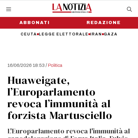
Vai
al
contenuto
ABBONATI
REDAZIONE
CEUTA
LEGGE ELETTORALE
IRAN
GAZA
/
16/06/2026 18:53
Politica
Huaweigate,
l’Europarlamento
revoca l’immunità al
forzista Martusciello
L'Europarlamento revoca l'immunità al