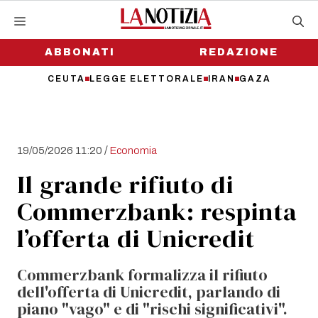
Vai
al
contenuto
ABBONATI
REDAZIONE
CEUTA
LEGGE ELETTORALE
IRAN
GAZA
/
19/05/2026 11:20
Economia
Il grande rifiuto di
Commerzbank: respinta
l’offerta di Unicredit
Commerzbank formalizza il rifiuto
dell'offerta di Unicredit, parlando di
piano "vago" e di "rischi significativi".