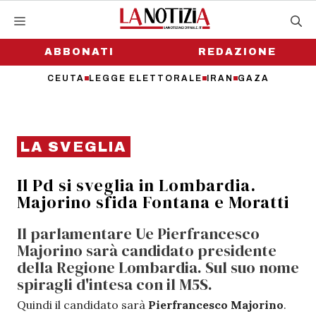
Vai
al
contenuto
ABBONATI
REDAZIONE
CEUTA
LEGGE ELETTORALE
IRAN
GAZA
LA SVEGLIA
Il Pd si sveglia in Lombardia.
Majorino sfida Fontana e Moratti
Il parlamentare Ue Pierfrancesco
Majorino sarà candidato presidente
della Regione Lombardia. Sul suo nome
spiragli d'intesa con il M5S.
Quindi il candidato sarà
Pierfrancesco Majorino
.