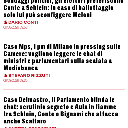
Sondaggi politici, gli elettori preferiscono
Conte a Schlein: in caso di ballottaggio
solo lui può sconfiggere Meloni
di
DARIO
CONTI
06/08/2026 09:58
Caso Mps, i pm di Milano in pressing sulle
Camere: vogliono leggere le chat di
ministri e parlamentari sulla scalata a
Mediobanca
di
STEFANO
RIZZUTI
06/08/2026 08:30
Caso Delmastro, il Parlamento blinda le
chat: scrutinio segreto e Aula in fiamme
tra Schlein, Conte e Bignami che attacca
anche Scalfaro