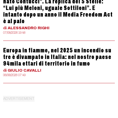
nato Contucci”. La replica dei 5 Stelle:
“Lui più Meloni, uguale Sottiloni”. E
intanto dopo un anno il Media Freedom Act
è al palo
di
ALESSANDRO
RIGHI
07/08/2026 19:48
Europa in fiamme, nel 2025 un incendio su
tre è divampato in Italia: nel nostro paese
94mila ettari di territorio in fumo
di
GIULIO
CAVALLI
06/08/2026 07:49