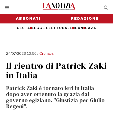
Vai
al
contenuto
ABBONATI
REDAZIONE
CEUTA
LEGGE ELETTORALE
IRAN
GAZA
/
24/07/2023 10:56
Cronaca
Il rientro di Patrick Zaki
in Italia
Patrick Zaki è tornato ieri in Italia
dopo aver ottenuto la grazia dal
governo egiziano. "Giustizia per Giulio
Regeni".